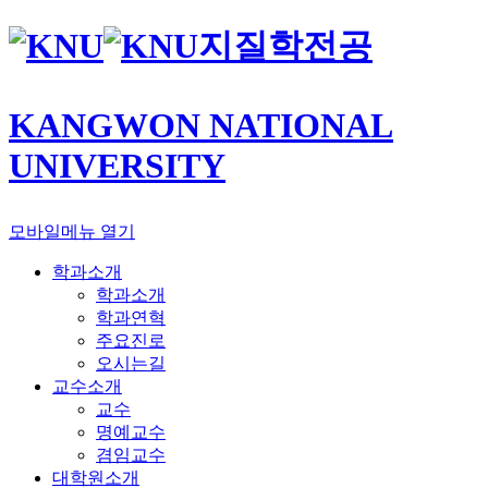
지질학전공
KANGWON NATIONAL
UNIVERSITY
모바일메뉴 열기
학과소개
학과소개
학과연혁
주요진로
오시는길
교수소개
교수
명예교수
겸임교수
대학원소개