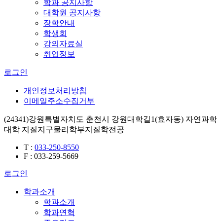
학과 공지사항
대학원 공지사항
장학안내
학생회
강의자료실
취업정보
로그인
개인정보처리방침
이메일주소수집거부
(24341)강원특별자치도 춘천시 강원대학길1(효자동) 자연과학
대학 지질지구물리학부지질학전공
T
:
033-250-8550
F
: 033-259-5669
로그인
학과소개
학과소개
학과연혁