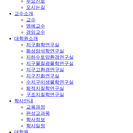
주요진로
오시는길
교수소개
교수
명예교수
겸임교수
대학원소개
지구화학연구실
화성암석학연구실
지하수토양환경연구실
지구물질광물학연구실
지구고환경연구실
지구진화연구실
수지구미생물학연구실
퇴적지질학연구실
구조지질학연구실
학사안내
교육과정
편성교과목
학사정보
학사일정
대학원