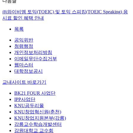
다음글
㈜와이비엠 토익(TOEIC) 및 토익 스피킹(TOEIC Speaking) 응
시료 할인 혜택 안내
목록
공익위반
청렴행정
개인정보처리방침
이메일무단수집거부
웹마스터
대학정보공시
교내사이트 바로가기
BK21 FOUR 사업단
IPP사업단
KNU곰두리몰
KNU창업혁신원(춘천)
KNU창업지원본부(강릉)
강릉교수학습개발센터
강원대학교 교수회