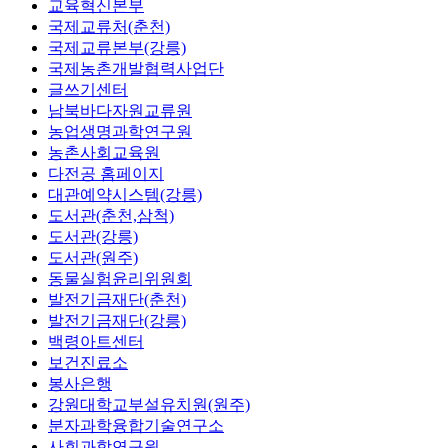
교육혁신본부
국제교류처(춘천)
국제교류본부(강릉)
국제농촌개발협력사업단
글쓰기센터
남북바다자원교류원
농업생명과학연구원
농촌사회교육원
다전공 홈페이지
대관예약시스템(강릉)
도서관(춘천,삼척)
도서관(강릉)
도서관(원주)
동물실험윤리위원회
발전기금재단(춘천)
발전기금재단(강릉)
백령아트센터
보건진료소
봉사은행
강원대학교부설유치원(원주)
분자과학융합기술연구소
사회과학연구원