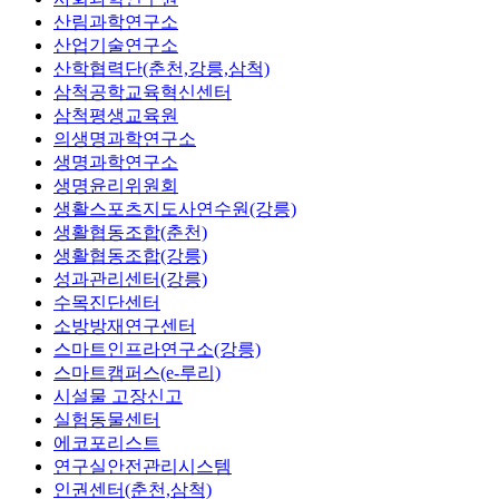
산림과학연구소
산업기술연구소
산학협력단(춘천,강릉,삼척)
삼척공학교육혁신센터
삼척평생교육원
의생명과학연구소
생명과학연구소
생명윤리위원회
생활스포츠지도사연수원(강릉)
생활협동조합(춘천)
생활협동조합(강릉)
성과관리센터(강릉)
수목진단센터
소방방재연구센터
스마트인프라연구소(강릉)
스마트캠퍼스(e-루리)
시설물 고장신고
실험동물센터
에코포리스트
연구실안전관리시스템
인권센터(춘천,삼척)