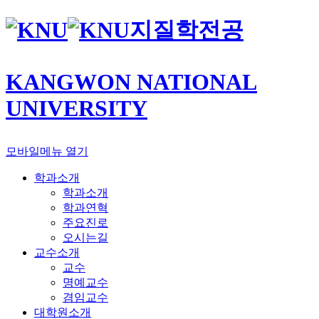
지질학전공
KANGWON NATIONAL
UNIVERSITY
모바일메뉴 열기
학과소개
학과소개
학과연혁
주요진로
오시는길
교수소개
교수
명예교수
겸임교수
대학원소개