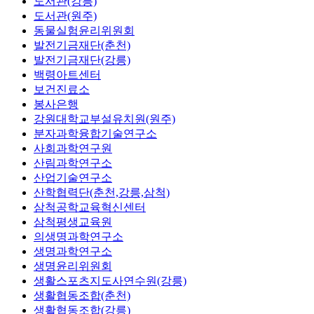
도서관(강릉)
도서관(원주)
동물실험윤리위원회
발전기금재단(춘천)
발전기금재단(강릉)
백령아트센터
보건진료소
봉사은행
강원대학교부설유치원(원주)
분자과학융합기술연구소
사회과학연구원
산림과학연구소
산업기술연구소
산학협력단(춘천,강릉,삼척)
삼척공학교육혁신센터
삼척평생교육원
의생명과학연구소
생명과학연구소
생명윤리위원회
생활스포츠지도사연수원(강릉)
생활협동조합(춘천)
생활협동조합(강릉)