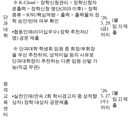
※ K-Cloud > 장학신청관리 > 장학신청자
료출력 > 장학신청 명단(2020 이후) > 장학
종류 > KNU핵심역량 > 출력 > 출력물의 장
단
’26.
[붙
학 승인/반려 여부 확인
5. 29.
과
임 3] 제
(금)
대
▪협동인재(리더십우수) 장학 추천자(2
출
까지
학
명) 공문 제출
※ 단과대학 학생회 임원 중 회장/부회장
을 우선 추천하되, 성적미달 등의 사유로
단과대학장이 추천하는 다른 임원 선발 가
능(직급 무관)
원
격
’26.
[붙
5. 27.
교
▪실천인재(연속 2회 학사경고자 중 성적향
임 2] 제
(수)
육
상자) 장학 대상자 공문제출
출
까지
센
터