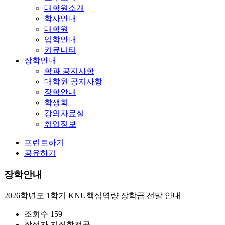
대학원소개
학사안내
대학원
입학안내
커뮤니티
장학안내
학과 공지사항
대학원 공지사항
장학안내
학생회
강의자료실
취업정보
프린트하기
공유하기
장학안내
2026학년도 1학기 KNU핵심역량 장학금 선발 안내
조회수
159
작성자
지질학전공