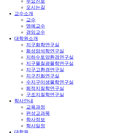
주요진로
오시는길
교수소개
교수
명예교수
겸임교수
대학원소개
지구화학연구실
화성암석학연구실
지하수토양환경연구실
지구물질광물학연구실
지구고환경연구실
지구진화연구실
수지구미생물학연구실
퇴적지질학연구실
구조지질학연구실
학사안내
교육과정
편성교과목
학사정보
학사일정
대학원