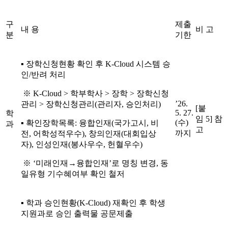
구
제출
내 용
비 고
분
기한
▪ 장학신청현황 확인 후 K-Cloud 시스템 승
인/반려 처리
※ K-Cloud > 학부학사 > 장학 > 장학신청
’26.
관리 > 장학신청관리(관리자, 승인처리)
[붙
5. 27.
학
임 5] 참
(수)
▪ 확인장학목록: 융합인재(국가고시, 비
과
고
까지
전, 어학성적우수), 창의인재(대회입상
자), 인성인재(봉사우수, 헌혈우수)
※ ‘미래인재→융합인재’로 명칭 변경, 동
일유형 기수혜여부 확인 철저
▪ 학과 승인현황(K-Cloud) 재확인 후 학생
지원과로 승인 출력물 공문제출