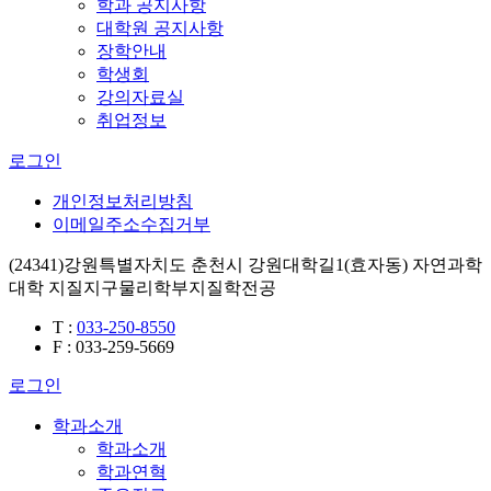
학과 공지사항
대학원 공지사항
장학안내
학생회
강의자료실
취업정보
로그인
개인정보처리방침
이메일주소수집거부
(24341)강원특별자치도 춘천시 강원대학길1(효자동) 자연과학
대학 지질지구물리학부지질학전공
T
:
033-250-8550
F
: 033-259-5669
로그인
학과소개
학과소개
학과연혁